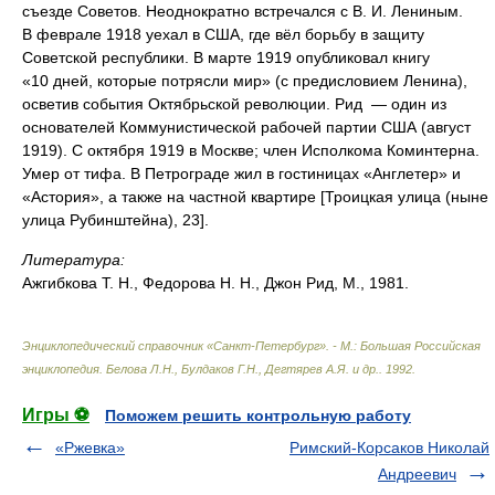
съезде Советов. Неоднократно встречался с В. И. Лениным.
В феврале 1918 уехал в США, где вёл борьбу в защиту
Советской республики. В марте 1919 опубликовал книгу
«10 дней, которые потрясли мир» (с предисловием Ленина),
осветив события Октябрьской революции. Рид — один из
основателей Коммунистической рабочей партии США (август
1919). С октября 1919 в Москве; член Исполкома Коминтерна.
Умер от тифа. В Петрограде жил в гостиницах «Англетер» и
«Астория», а также на частной квартире [Троицкая улица (ныне
улица Рубинштейна), 23].
Литература:
Ажгибкова Т. Н., Федорова Н. Н., Джон Рид, М., 1981.
Энциклопедический справочник «Санкт-Петербург». - М.: Большая Российская
энциклопедия
.
Белова Л.Н., Булдаков Г.Н., Дегтярев А.Я. и др.
.
1992
.
Игры ⚽
Поможем решить контрольную работу
«Ржевка»
Римский-Корсаков Николай
Андреевич