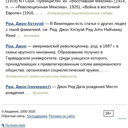
(1919) КП США. Публицистич. кн. «Восставшая Мексика» (1914,
п. — «Революционная Мексика», 1925), «Война в восточной
Европе» (1916,… …
Литературный энциклопедический словарь
Рид, Джон Хэтэуэй
— В Википедии есть статьи о других людях
с такой фамилией, см. Рид. Джон Хэтэуэй Рид John Hathaway
Reed …
Википедия
Рид, Джон
— американский революционер, род. в 1887 г. в
семье крупного чиновника. Образование получил в
Гарвардском университете, среди учащихся которого,
принадлежащих к привилегированным слоям американского
общества, организовал социалистический кружок.… …
Исторический справочник русского марксиста
Рид, Джон (снукерист)
— Джон Рид Дата рождения Место
рождения …
Википедия
© Академик, 2000-2026
18+
Обратная связь:
Техподдержка
,
Реклама на сайте
👣 Путешествия